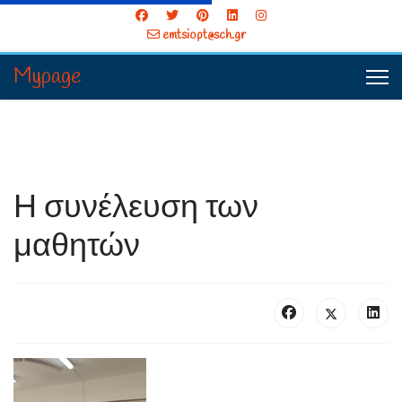
emtsiopt@sch.gr
Mypage
Η συνέλευση των
μαθητών