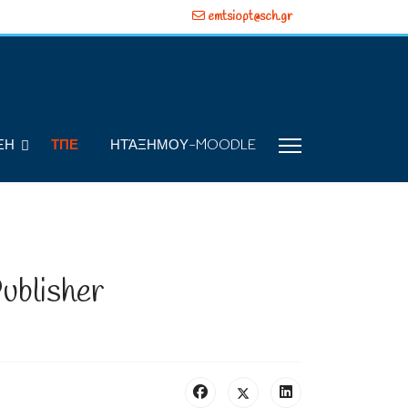
emtsiopt@sch.gr
ΞΗ
ΤΠΕ
ΗΤΆΞΗΜΟΥ-MOODLE
blisher