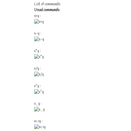
List of commands
Usual commands
x+y :
x-y :
x*y :
x/y :
x^y :
x_y :
x<>y :