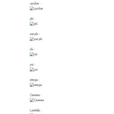
upsilon :
phi :
varphi :
chi :
psi :
omega :
Gamma :
Lambda :