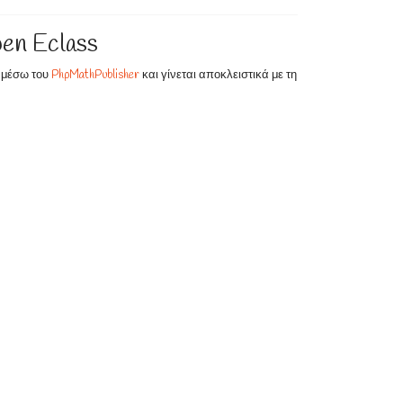
en Eclass
ι μέσω του
PhpMathPublisher
και γίνεται αποκλειστικά με τη