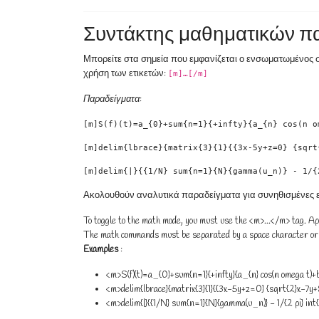
Συντάκτης μαθηματικών πα
Μπορείτε στα σημεία που εμφανίζεται ο ενσωματωμένος σ
χρήση των ετικετών:
[m]…[/m]
Παραδείγματα
:
[m]S(f)(t)=a_{0}+sum{n=1}{+infty}{a_{n} cos(n o
[m]delim{lbrace}{matrix{3}{1}{{3x-5y+z=0} {sqrt
[m]delim{|}{{1/N} sum{n=1}{N}{gamma(u_n)} - 1/{
Ακολουθούν αναλυτικά παραδείγματα για συνηθισμένες ε
To toggle to the math mode, you must use the <m>...</m> tag. Ap
The math commands must be separated by a space character or 
Examples
:
<m>S(f)(t)=a_{0}+sum{n=1}{+infty}{a_{n} cos(n omega t)+
<m>delim{lbrace}{matrix{3}{1}{{3x-5y+z=0} {sqrt{2}x-7y
<m>delim{|}{{1/N} sum{n=1}{N}{gamma(u_n)} - 1/{2 pi} int{