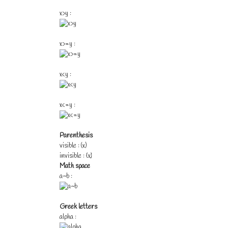
x>y :
x>=y :
x<y :
x<=y :
Parenthesis
visible : (x)
invisible : {x}
Math space
a~b :
Greek letters
alpha :