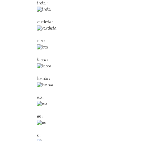
theta :
vartheta :
iota :
kappa :
lambda :
mu :
nu :
xi :