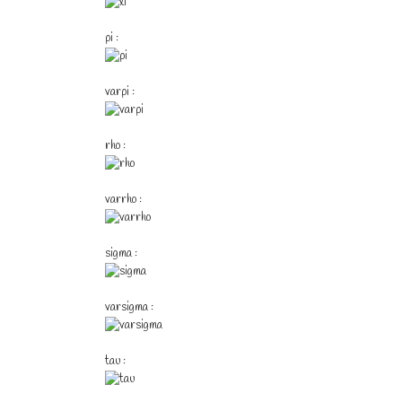
pi :
varpi :
rho :
varrho :
sigma :
varsigma :
tau :