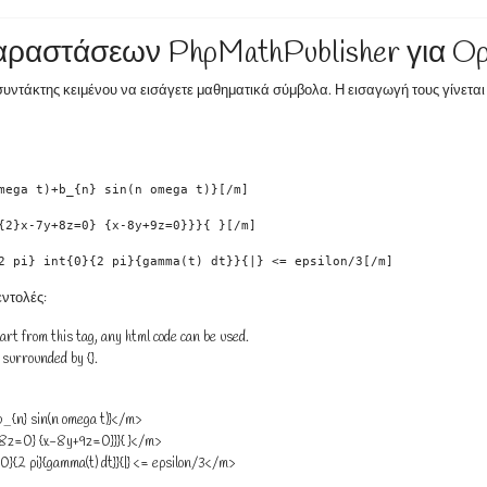
ραστάσεων PhpMathPublisher για Op
υντάκτης κειμένου να εισάγετε μαθηματικά σύμβολα. Η εισαγωγή τους γίνετα
mega t)+b_{n} sin(n omega t)}[/m]
{2}x-7y+8z=0} {x-8y+9z=0}}}{ }[/m]
2 pi} int{0}{2 pi}{gamma(t) dt}}{|} <= epsilon/3[/m]
ντολές:
art from this tag, any html code can be used.
surrounded by {}.
b_{n} sin(n omega t)}</m>
+8z=0} {x-8y+9z=0}}}{ }</m>
0}{2 pi}{gamma(t) dt}}{|} <= epsilon/3</m>