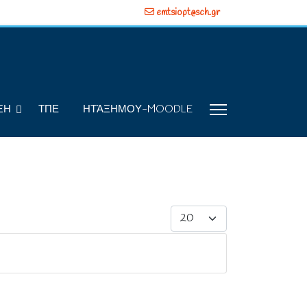
emtsiopt@sch.gr
ΞΗ
ΤΠΕ
ΗΤΆΞΗΜΟΥ-MOODLE
Display #