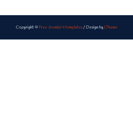
Copyright ©
Free Joomla! 4 templates
/ Design by
LTheme