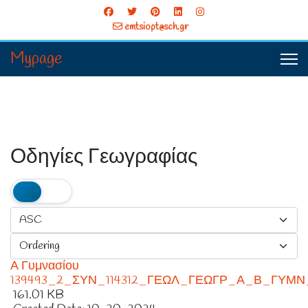
emtsiopt@sch.gr
Mypage
Οδηγίες Γεωγραφίας
Α Γυμνασίου
139493_2_ΣΥΝ_114312_ΓΕΩΛ_ΓΕΩΓΡ_Α_Β_ΓΥΜΝ_
161.01 KB