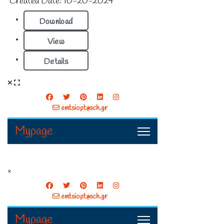
Created Date:
10-20-2024
Download
View
Details
×